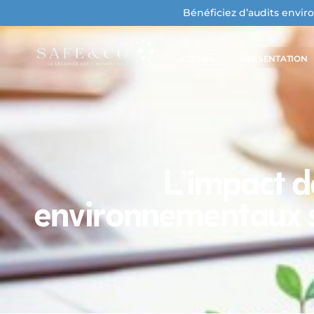
Bénéficiez d’audits envir
ACCUEIL
PRÉSENTATION
Qui sommes-nous
L’impact d
environnementaux su