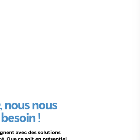
 nous nous
besoin !
nent avec des solutions
té. Que ce soit en présentiel