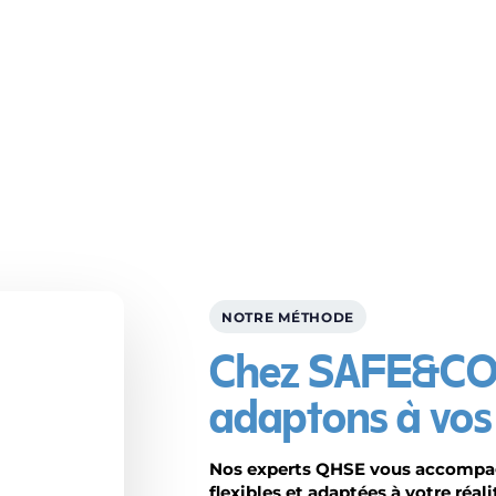
putation et la
dopter des pratiques HSE
nt de limiter les
se positionner
es prenantes.
NOTRE MÉTHODE
Chez SAFE&CO,
adaptons à vos 
Nos experts QHSE vous accompag
flexibles et adaptées à votre réali