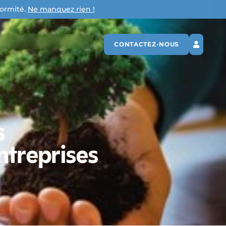
formité.
Ne manquez rien !
CONTACTEZ-NOUS
s
ntreprises