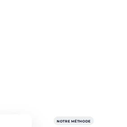
ur améliorer la
 sociale (efficacité
, sécurité de la chaîne
u travail).
ommunication
G. En capitalisant sur
risques, en audit, en
élioration continue, le
treprise vers une
tégrée, plus performante
NOTRE MÉTHODE