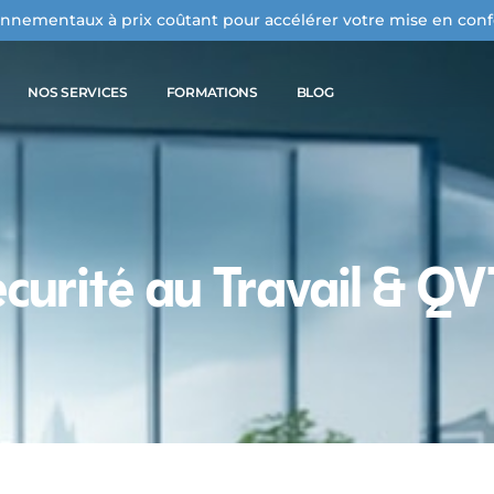
onnementaux à prix coûtant pour accélérer votre mise en con
NOS SERVICES
FORMATIONS
BLOG
curité au Travail & QV